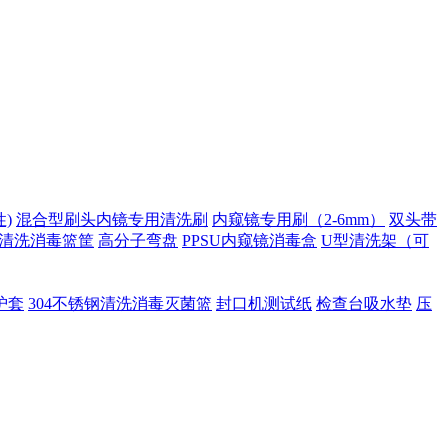
)
混合型刷头内镜专用清洗刷
内窥镜专用刷（2-6mm）
双头带
清洗消毒篮筐
高分子弯盘
PPSU内窥镜消毒盒
U型清洗架（可
护套
304不锈钢清洗消毒灭菌篮
封口机测试纸
检查台吸水垫
压