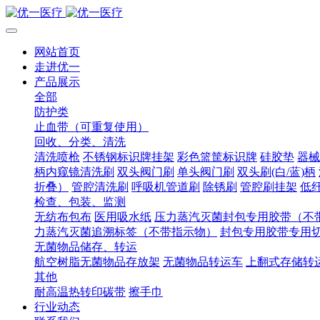
网站首页
走进优一
产品展示
全部
防护类
止血带（可重复使用）
回收、分类、清洗
清洗喷枪
不锈钢标识牌挂架
彩色篮筐标识牌
硅胶垫
器械
柄内窥镜清洗刷
双头阀门刷
单头阀门刷
双头刷(白/蓝)柄
折叠）
管腔清洗刷
呼吸机管道刷
除锈刷
管腔刷挂架
低
检查、包装、监测
无纺布包布
医用吸水纸
压力蒸汽灭菌封包专用胶带（不
力蒸汽灭菌追溯标签（不带指示物）
封包专用胶带专用
无菌物品储存、转运
航空树脂无菌物品存放架
无菌物品转运车
上翻式存储转
其他
耐高温热转印碳带
擦手巾
行业动态