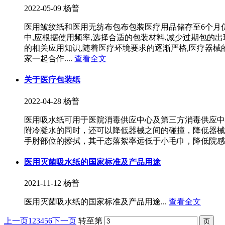
2022-05-09
杨普
医用皱纹纸和医用无纺布包布包装医疗用品储存至6个月仍
中,应根据使用频率,选择合适的包装材料,减少过期包的出
的相关应用知识,随着医疗环境要求的逐渐严格,医疗器械
家一起合作....
查看全文
关于医疗包装纸
2022-04-28
杨普
医用吸水纸可用于医院消毒供应中心及第三方消毒供应中
附冷凝水的同时，还可以降低器械之间的碰撞，降低器械
手肘部位的擦拭，其干态落絮率远低于小毛巾，降低院感风
医用灭菌吸水纸的国家标准及产品用途
2021-11-12
杨普
医用灭菌吸水纸的国家标准及产品用途...
查看全文
上一页
1
2
3
4
5
6
下一页
转至第