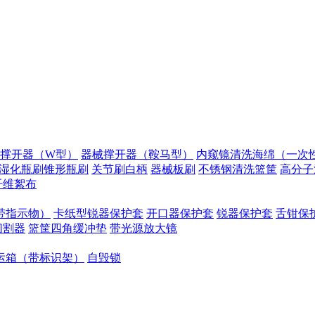
撑开器（W型）
器械撑开器（鞍马型）
内窥镜清洗海绵（一次性
湿化瓶刷锥形瓶刷
关节刷白柄
器械板刷
不锈钢清洗篮筐
高分子
纤维絮布
带指示物）
卡纸型锐器保护套
开口器保护套
锐器保护套
舌钳保
切割器
篮筐四角缓冲垫
带光源放大镜
运箱（带标识架）
自毁锁