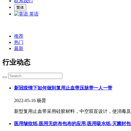
联系我们
繁体
英语
推荐
热门
最新
行业动态
新冠疫情下如何做到复用止血带压脉带一人一带
2022-05-16
杨普
新型复用止血带采用硅胶材料，中空双盲设计，使消毒及烘
​医用皱纹纸-医用无纺布包布的应用-医用吸水纸-灭菌封