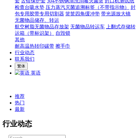
套
舌钳保护套
304不锈钢清洗消毒灭菌篮
封口机测试纸
检查台吸水垫
压力蒸汽灭菌追溯标签（不带指示物）
封
包专用胶带专用切割器
篮筐四角缓冲垫
带光源放大镜
无菌物品储存、转运
航空树脂无菌物品存放架
无菌物品转运车
上翻式存储转
运箱（带标识架）
自毁锁
其他
耐高温热转印碳带
擦手巾
行业动态
联系我们
繁体
英语
推荐
热门
最新
行业动态