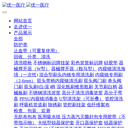
网站首页
走进优一
产品展示
全部
防护类
止血带（可重复使用）
回收、分类、清洗
清洗喷枪
不锈钢标识牌挂架
彩色篮筐标识牌
硅胶垫
器
械撑开器（W型）
器械撑开器（鞍马型）
内窥镜清洗海
绵（一次性)
混合型刷头内镜专用清洗刷
内窥镜专用刷
（2-6mm）
双头带柄内窥镜清洗刷
双头阀门刷
单头阀
门刷
双头刷(白/蓝)柄
湿化瓶刷锥形瓶刷
关节刷白柄
器
械板刷
不锈钢清洗篮筐
高分子清洗消毒篮筐
高分子弯
盘
PPSU内窥镜消毒盒
U型清洗架（可折叠）
管腔清洗
刷
呼吸机管道刷
除锈刷
管腔刷挂架
低纤维絮布
检查、包装、监测
无纺布包布
医用吸水纸
压力蒸汽灭菌封包专用胶带（不
带指示物）
卡纸型锐器保护套
开口器保护套
锐器保护