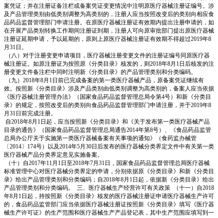
案凭证；并在注册证备注栏或备案凭证变更情况中注明原医疗器械注册证编号。涉
及产品管理类别由低类别调整为高类别的，注册人应当按照改变后的类别向相应食
品药品监督管理部门申请注册。在原医疗器械注册证有效期内提出注册申请的，如
在开展产品类别转换工作期间注册证到期，注册人可向原审批部门提出原医疗器械
注册证延期申请，予以延期的，原则上原医疗器械注册证有效期不得超过2019年8
月31日。
（八）对于注册变更申请项目，医疗器械注册变更文件的注册证编号同原医疗器
械注册证。如原注册证为按照原《分类目录》核发的，则2018年8月1日后核发的注
册变更文件备注栏中同时注明新《分类目录》的产品管理类别和分类编码。
（九）2018年8月1日前已完成备案的第一类医疗器械产品，原备案凭证继续有
效。按照新《分类目录》涉及产品类别由低类别调整为高类别的，备案人应当依据
《医疗器械注册管理办法》（国家食品药品监督管理总局令第4号）和新《分类目
录》的规定，按照改变后的类别向食品药品监督管理部门申请注册，并于2019年8
月31日前完成注册。
自2018年8月1日起，应当按照新《分类目录》和《关于发布第一类医疗器械产品
目录的通告》（国家食品药品监督管理总局通告2014年第8号）、《食品药品监管
总局办公厅关于实施第一类医疗器械备案有关事项的通知》（食药监办械管
〔2014〕174号）以及2014年5月30日后发布的医疗器械分类界定文件中有关第一类
医疗器械产品分类界定意见实施备案。
（十）自2017年11月1日至2018年7月31日，国家食品药品监督管理总局医疗器械
标准管理中心对医疗器械分类界定的申请，分别依据原《分类目录》和新《分类目
录》给出产品管理类别和分类编码；自2018年8月1日起，依据新《分类目录》给出
产品管理类别和分类编码。 三、医疗器械生产经营许可有关政策 （十一）自2018
年8月1日起，持按照新《分类目录》核发的医疗器械注册证申请医疗器械生产许可
的，食品药品监管部门应当依据医疗器械注册证按照新《分类目录》填写《医疗器
械生产许可证》的生产范围和医疗器械生产产品登记表，其中生产范围应填写到一