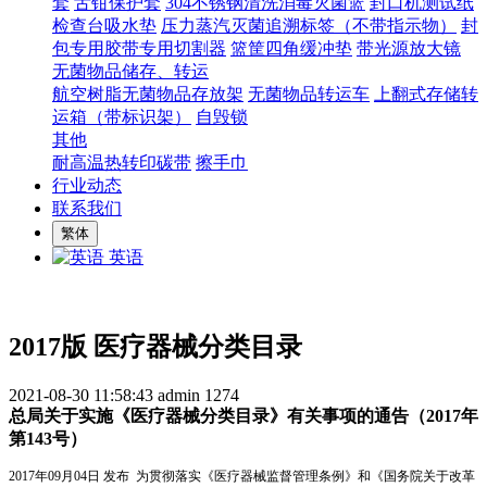
套
舌钳保护套
304不锈钢清洗消毒灭菌篮
封口机测试纸
检查台吸水垫
压力蒸汽灭菌追溯标签（不带指示物）
封
包专用胶带专用切割器
篮筐四角缓冲垫
带光源放大镜
无菌物品储存、转运
航空树脂无菌物品存放架
无菌物品转运车
上翻式存储转
运箱（带标识架）
自毁锁
其他
耐高温热转印碳带
擦手巾
行业动态
联系我们
繁体
英语
2017版 医疗器械分类目录
2021-08-30 11:58:43
admin
1274
总局关于实施《医疗器械分类目录》有关事项的通告（2017年
第143号）
2017年09月04日 发布 为贯彻落实《医疗器械监督管理条例》和《国务院关于改革