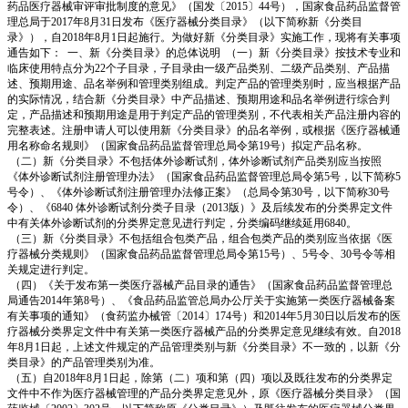
药品医疗器械审评审批制度的意见》（国发〔2015〕44号），国家食品药品监督管
理总局于2017年8月31日发布《医疗器械分类目录》（以下简称新《分类目
录》），自2018年8月1日起施行。为做好新《分类目录》实施工作，现将有关事项
通告如下： 一、新《分类目录》的总体说明 （一）新《分类目录》按技术专业和
临床使用特点分为22个子目录，子目录由一级产品类别、二级产品类别、产品描
述、预期用途、品名举例和管理类别组成。判定产品的管理类别时，应当根据产品
的实际情况，结合新《分类目录》中产品描述、预期用途和品名举例进行综合判
定，产品描述和预期用途是用于判定产品的管理类别，不代表相关产品注册内容的
完整表述。注册申请人可以使用新《分类目录》的品名举例，或根据《医疗器械通
用名称命名规则》（国家食品药品监督管理总局令第19号）拟定产品名称。
（二）新《分类目录》不包括体外诊断试剂，体外诊断试剂产品类别应当按照
《体外诊断试剂注册管理办法》（国家食品药品监督管理总局令第5号，以下简称5
号令）、《体外诊断试剂注册管理办法修正案》（总局令第30号，以下简称30号
令）、《6840 体外诊断试剂分类子目录（2013版）》及后续发布的分类界定文件
中有关体外诊断试剂的分类界定意见进行判定，分类编码继续延用6840。
（三）新《分类目录》不包括组合包类产品，组合包类产品的类别应当依据《医
疗器械分类规则》（国家食品药品监督管理总局令第15号）、5号令、30号令等相
关规定进行判定。
（四）《关于发布第一类医疗器械产品目录的通告》（国家食品药品监督管理总
局通告2014年第8号）、《食品药品监管总局办公厅关于实施第一类医疗器械备案
有关事项的通知》（食药监办械管〔2014〕174号）和2014年5月30日以后发布的医
疗器械分类界定文件中有关第一类医疗器械产品的分类界定意见继续有效。自2018
年8月1日起，上述文件规定的产品管理类别与新《分类目录》不一致的，以新《分
类目录》的产品管理类别为准。
（五）自2018年8月1日起，除第（二）项和第（四）项以及既往发布的分类界定
文件中不作为医疗器械管理的产品分类界定意见外，原《医疗器械分类目录》（国