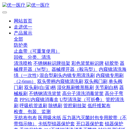
网站首页
走进优一
产品展示
全部
防护类
止血带（可重复使用）
回收、分类、清洗
清洗喷枪
不锈钢标识牌挂架
彩色篮筐标识牌
硅胶垫
器
械撑开器（W型）
器械撑开器（鞍马型）
内窥镜清洗海
绵（一次性)
混合型刷头内镜专用清洗刷
内窥镜专用刷
（2-6mm）
双头带柄内窥镜清洗刷
双头阀门刷
单头阀
门刷
双头刷(白/蓝)柄
湿化瓶刷锥形瓶刷
关节刷白柄
器
械板刷
不锈钢清洗篮筐
高分子清洗消毒篮筐
高分子弯
盘
PPSU内窥镜消毒盒
U型清洗架（可折叠）
管腔清洗
刷
呼吸机管道刷
除锈刷
管腔刷挂架
低纤维絮布
检查、包装、监测
无纺布包布
医用吸水纸
压力蒸汽灭菌封包专用胶带（不
带指示物）
卡纸型锐器保护套
开口器保护套
锐器保护