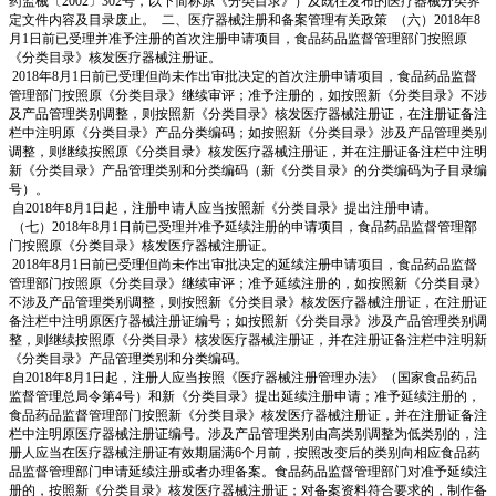
药监械〔2002〕302号，以下简称原《分类目录》）及既往发布的医疗器械分类界
定文件内容及目录废止。 二、医疗器械注册和备案管理有关政策 （六）2018年8
月1日前已受理并准予注册的首次注册申请项目，食品药品监督管理部门按照原
《分类目录》核发医疗器械注册证。
2018年8月1日前已受理但尚未作出审批决定的首次注册申请项目，食品药品监督
管理部门按照原《分类目录》继续审评；准予注册的，如按照新《分类目录》不涉
及产品管理类别调整，则按照新《分类目录》核发医疗器械注册证，在注册证备注
栏中注明原《分类目录》产品分类编码；如按照新《分类目录》涉及产品管理类别
调整，则继续按照原《分类目录》核发医疗器械注册证，并在注册证备注栏中注明
新《分类目录》产品管理类别和分类编码（新《分类目录》的分类编码为子目录编
号）。
自2018年8月1日起，注册申请人应当按照新《分类目录》提出注册申请。
（七）2018年8月1日前已受理并准予延续注册的申请项目，食品药品监督管理部
门按照原《分类目录》核发医疗器械注册证。
2018年8月1日前已受理但尚未作出审批决定的延续注册申请项目，食品药品监督
管理部门按照原《分类目录》继续审评；准予延续注册的，如按照新《分类目录》
不涉及产品管理类别调整，则按照新《分类目录》核发医疗器械注册证，在注册证
备注栏中注明原医疗器械注册证编号；如按照新《分类目录》涉及产品管理类别调
整，则继续按照原《分类目录》核发医疗器械注册证，并在注册证备注栏中注明新
《分类目录》产品管理类别和分类编码。
自2018年8月1日起，注册人应当按照《医疗器械注册管理办法》（国家食品药品
监督管理总局令第4号）和新《分类目录》提出延续注册申请；准予延续注册的，
食品药品监督管理部门按照新《分类目录》核发医疗器械注册证，并在注册证备注
栏中注明原医疗器械注册证编号。涉及产品管理类别由高类别调整为低类别的，注
册人应当在医疗器械注册证有效期届满6个月前，按照改变后的类别向相应食品药
品监督管理部门申请延续注册或者办理备案。食品药品监督管理部门对准予延续注
册的，按照新《分类目录》核发医疗器械注册证；对备案资料符合要求的，制作备