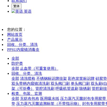
联系我们
繁体
英语
您的位置：
网站首页
产品展示
回收、分类、清洗
PPSU内窥镜消毒盒
全部
防护类
全部
止血带（可重复使用）
回收、分类、清洗
全部
清洗喷枪
不锈钢标识牌挂架
彩色篮筐标识牌
硅胶垫
双头带柄内窥镜清洗刷
双头阀门刷
单头阀门刷
双头刷(白
架（可折叠）
管腔清洗刷
呼吸机管道刷
除锈刷
管腔刷挂
检查、包装、监测
全部
无纺布包布
医用吸水纸
压力蒸汽灭菌封包专用胶带
垫
压力蒸汽灭菌追溯标签（不带指示物）
封包专用胶带