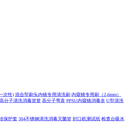
一次性)
混合型刷头内镜专用清洗刷
内窥镜专用刷（2-6mm）
高分子清洗消毒篮筐
高分子弯盘
PPSU内窥镜消毒盒
U型清洗
钳保护套
304不锈钢清洗消毒灭菌篮
封口机测试纸
检查台吸水