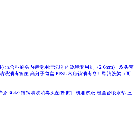
)
混合型刷头内镜专用清洗刷
内窥镜专用刷（2-6mm）
双头带
清洗消毒篮筐
高分子弯盘
PPSU内窥镜消毒盒
U型清洗架（可
护套
304不锈钢清洗消毒灭菌篮
封口机测试纸
检查台吸水垫
压