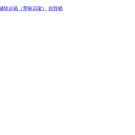
储转运箱（带标识架）
自毁锁