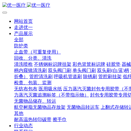
网站首页
走进优一
产品展示
全部
防护类
止血带（可重复使用）
回收、分类、清洗
清洗喷枪
不锈钢标识牌挂架
彩色篮筐标识牌
硅胶垫
器械
柄内窥镜清洗刷
双头阀门刷
单头阀门刷
双头刷(白/蓝)柄
折叠）
管腔清洗刷
呼吸机管道刷
除锈刷
管腔刷挂架
低
检查、包装、监测
无纺布包布
医用吸水纸
压力蒸汽灭菌封包专用胶带（不
力蒸汽灭菌追溯标签（不带指示物）
封包专用胶带专用
无菌物品储存、转运
航空树脂无菌物品存放架
无菌物品转运车
上翻式存储转
其他
耐高温热转印碳带
擦手巾
行业动态