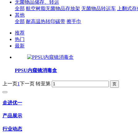
无菌物品储存、转运
全部
航空树脂无菌物品存放架
无菌物品转运车
上翻式存
其他
全部
耐高温热转印碳带
擦手巾
推荐
热门
最新
PPSU内窥镜消毒盒
上一页
1
下一页
转至第
走进优一
产品展示
行业动态