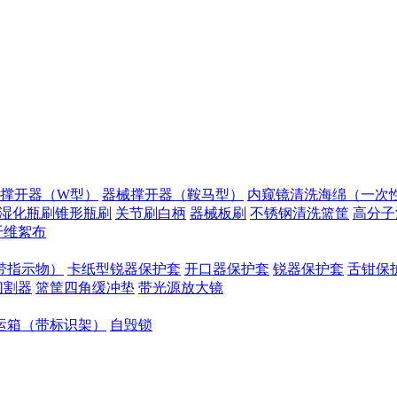
撑开器（W型）
器械撑开器（鞍马型）
内窥镜清洗海绵（一次性
湿化瓶刷锥形瓶刷
关节刷白柄
器械板刷
不锈钢清洗篮筐
高分子
纤维絮布
带指示物）
卡纸型锐器保护套
开口器保护套
锐器保护套
舌钳保
切割器
篮筐四角缓冲垫
带光源放大镜
运箱（带标识架）
自毁锁