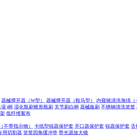
器械撑开器（W型）
器械撑开器（鞍马型）
内窥镜清洗海绵（
/蓝)柄
湿化瓶刷锥形瓶刷
关节刷白柄
器械板刷
不锈钢清洗篮筐
架
低纤维絮布
（不带指示物）
卡纸型锐器保护套
开口器保护套
锐器保护套
舌
专用切割器
篮筐四角缓冲垫
带光源放大镜