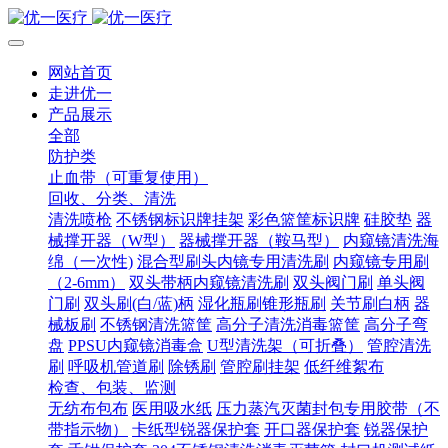
网站首页
走进优一
产品展示
全部
防护类
止血带（可重复使用）
回收、分类、清洗
清洗喷枪
不锈钢标识牌挂架
彩色篮筐标识牌
硅胶垫
器
械撑开器（W型）
器械撑开器（鞍马型）
内窥镜清洗海
绵（一次性)
混合型刷头内镜专用清洗刷
内窥镜专用刷
（2-6mm）
双头带柄内窥镜清洗刷
双头阀门刷
单头阀
门刷
双头刷(白/蓝)柄
湿化瓶刷锥形瓶刷
关节刷白柄
器
械板刷
不锈钢清洗篮筐
高分子清洗消毒篮筐
高分子弯
盘
PPSU内窥镜消毒盒
U型清洗架（可折叠）
管腔清洗
刷
呼吸机管道刷
除锈刷
管腔刷挂架
低纤维絮布
检查、包装、监测
无纺布包布
医用吸水纸
压力蒸汽灭菌封包专用胶带（不
带指示物）
卡纸型锐器保护套
开口器保护套
锐器保护