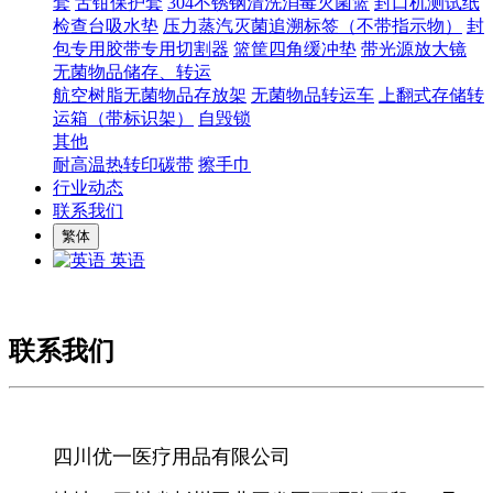
套
舌钳保护套
304不锈钢清洗消毒灭菌篮
封口机测试纸
检查台吸水垫
压力蒸汽灭菌追溯标签（不带指示物）
封
包专用胶带专用切割器
篮筐四角缓冲垫
带光源放大镜
无菌物品储存、转运
航空树脂无菌物品存放架
无菌物品转运车
上翻式存储转
运箱（带标识架）
自毁锁
其他
耐高温热转印碳带
擦手巾
行业动态
联系我们
繁体
英语
联系我们
四川优一医疗用品有限公司