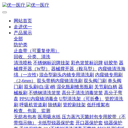
网站首页
走进优一
产品展示
全部
防护类
止血带（可重复使用）
回收、分类、清洗
清洗喷枪
不锈钢标识牌挂架
彩色篮筐标识牌
硅胶垫
器
械撑开器（W型）
器械撑开器（鞍马型）
内窥镜清洗海
绵（一次性)
混合型刷头内镜专用清洗刷
内窥镜专用刷
（2-6mm）
双头带柄内窥镜清洗刷
双头阀门刷
单头阀
门刷
双头刷(白/蓝)柄
湿化瓶刷锥形瓶刷
关节刷白柄
器
械板刷
不锈钢清洗篮筐
高分子清洗消毒篮筐
高分子弯
盘
PPSU内窥镜消毒盒
U型清洗架（可折叠）
管腔清洗
刷
呼吸机管道刷
除锈刷
管腔刷挂架
低纤维絮布
检查、包装、监测
无纺布包布
医用吸水纸
压力蒸汽灭菌封包专用胶带（不
带指示物）
卡纸型锐器保护套
开口器保护套
锐器保护