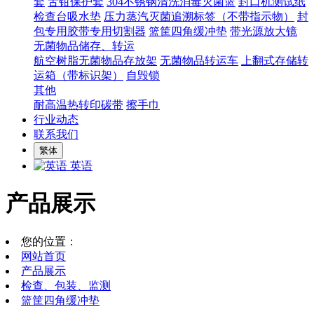
套
舌钳保护套
304不锈钢清洗消毒灭菌篮
封口机测试纸
检查台吸水垫
压力蒸汽灭菌追溯标签（不带指示物）
封
包专用胶带专用切割器
篮筐四角缓冲垫
带光源放大镜
无菌物品储存、转运
航空树脂无菌物品存放架
无菌物品转运车
上翻式存储转
运箱（带标识架）
自毁锁
其他
耐高温热转印碳带
擦手巾
行业动态
联系我们
繁体
英语
产品展示
您的位置：
网站首页
产品展示
检查、包装、监测
篮筐四角缓冲垫