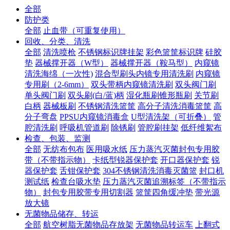
全部
防护类
全部
止血带（可重复使用）
回收、分类、清洗
全部
清洗喷枪
不锈钢标识牌挂架
彩色篮筐标识牌
硅胶
垫
器械撑开器（W型）
器械撑开器（鞍马型）
内窥镜
清洗海绵（一次性)
混合型刷头内镜专用清洗刷
内窥镜
专用刷（2-6mm）
双头带柄内窥镜清洗刷
双头阀门刷
单头阀门刷
双头刷(白/蓝)柄
湿化瓶刷锥形瓶刷
关节刷
白柄
器械板刷
不锈钢清洗篮筐
高分子清洗消毒篮筐
高
分子弯盘
PPSU内窥镜消毒盒
U型清洗架（可折叠）
管
腔清洗刷
呼吸机管道刷
除锈刷
管腔刷挂架
低纤维絮布
检查、包装、监测
全部
无纺布包布
医用吸水纸
压力蒸汽灭菌封包专用胶
带（不带指示物）
卡纸型锐器保护套
开口器保护套
锐
器保护套
舌钳保护套
304不锈钢清洗消毒灭菌篮
封口机
测试纸
检查台吸水垫
压力蒸汽灭菌追溯标签（不带指示
物）
封包专用胶带专用切割器
篮筐四角缓冲垫
带光源
放大镜
无菌物品储存、转运
全部
航空树脂无菌物品存放架
无菌物品转运车
上翻式