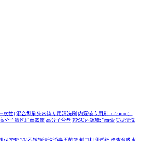
一次性)
混合型刷头内镜专用清洗刷
内窥镜专用刷（2-6mm）
高分子清洗消毒篮筐
高分子弯盘
PPSU内窥镜消毒盒
U型清洗
钳保护套
304不锈钢清洗消毒灭菌篮
封口机测试纸
检查台吸水