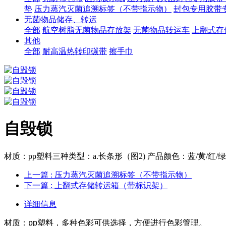
垫
压力蒸汽灭菌追溯标签（不带指示物）
封包专用胶带
无菌物品储存、转运
全部
航空树脂无菌物品存放架
无菌物品转运车
上翻式存
其他
全部
耐高温热转印碳带
擦手巾
自毁锁
材质：pp塑料三种类型：a.长条形（图2) 产品颜色：蓝/黄/红/绿 b.
上一篇
: 压力蒸汽灭菌追溯标签（不带指示物）
下一篇
: 上翻式存储转运箱（带标识架）
详细信息
材质：pp塑料，多种色彩可供选择，方便进行色彩管理。