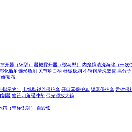
撑开器（W型）
器械撑开器（鞍马型）
内窥镜清洗海绵（一次性
湿化瓶刷锥形瓶刷
关节刷白柄
器械板刷
不锈钢清洗篮筐
高分子
纤维絮布
带指示物）
卡纸型锐器保护套
开口器保护套
锐器保护套
舌钳保
切割器
篮筐四角缓冲垫
带光源放大镜
运箱（带标识架）
自毁锁