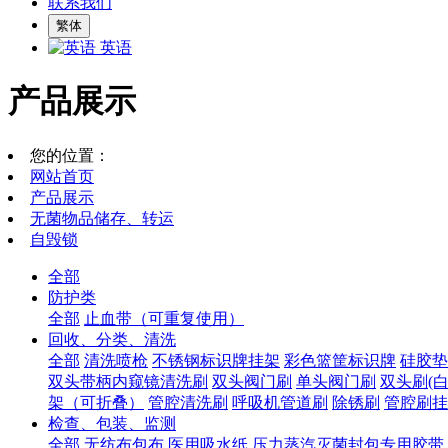
联系我们
繁体
英语
产品展示
您的位置：
网站首页
产品展示
无菌物品储存、转运
自毁锁
全部
防护类
全部
止血带（可重复使用）
回收、分类、清洗
全部
清洗喷枪
不锈钢标识牌挂架
彩色篮筐标识牌
硅胶垫
双头带柄内窥镜清洗刷
双头阀门刷
单头阀门刷
双头刷(白
架（可折叠）
管腔清洗刷
呼吸机管道刷
除锈刷
管腔刷挂
检查、包装、监测
全部
无纺布包布
医用吸水纸
压力蒸汽灭菌封包专用胶带