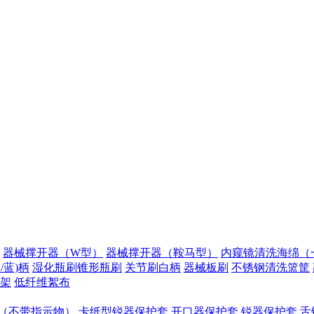
器械撑开器（W型）
器械撑开器（鞍马型）
内窥镜清洗海绵（
/蓝)柄
湿化瓶刷锥形瓶刷
关节刷白柄
器械板刷
不锈钢清洗篮筐
架
低纤维絮布
（不带指示物）
卡纸型锐器保护套
开口器保护套
锐器保护套
舌