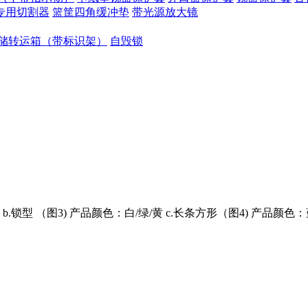
专用切割器
篮筐四角缓冲垫
带光源放大镜
储转运箱（带标识架）
自毁锁
锁型 （图3) 产品颜色：白/绿/黄 c.长条方形（图4) 产品颜色：蓝/