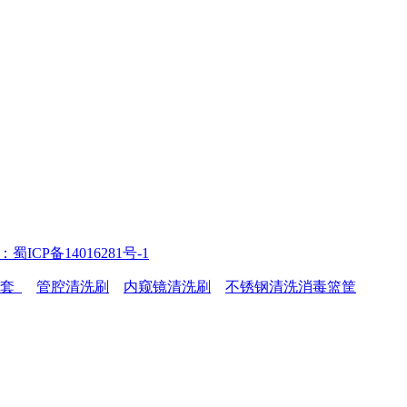
ICP备14016281号-1
护套
管腔清洗刷
内窥镜清洗刷
不锈钢清洗消毒篮筐