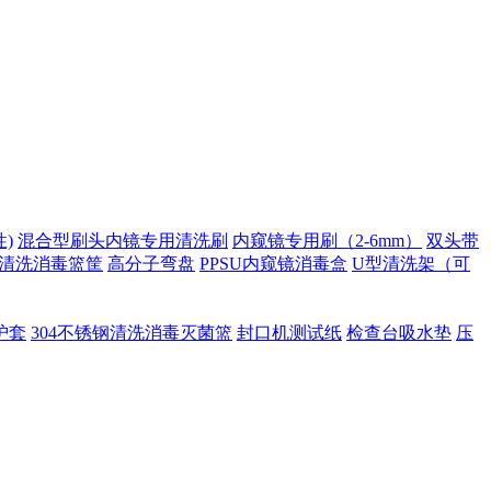
)
混合型刷头内镜专用清洗刷
内窥镜专用刷（2-6mm）
双头带
清洗消毒篮筐
高分子弯盘
PPSU内窥镜消毒盒
U型清洗架（可
护套
304不锈钢清洗消毒灭菌篮
封口机测试纸
检查台吸水垫
压