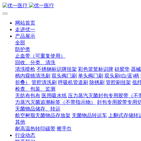
网站首页
走进优一
产品展示
全部
防护类
止血带（可重复使用）
回收、分类、清洗
清洗喷枪
不锈钢标识牌挂架
彩色篮筐标识牌
硅胶垫
器械
柄内窥镜清洗刷
双头阀门刷
单头阀门刷
双头刷(白/蓝)柄
折叠）
管腔清洗刷
呼吸机管道刷
除锈刷
管腔刷挂架
低
检查、包装、监测
无纺布包布
医用吸水纸
压力蒸汽灭菌封包专用胶带（不
力蒸汽灭菌追溯标签（不带指示物）
封包专用胶带专用
无菌物品储存、转运
航空树脂无菌物品存放架
无菌物品转运车
上翻式存储转
其他
耐高温热转印碳带
擦手巾
行业动态