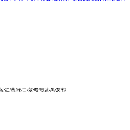
红/黄/绿/白/紫/粉/靛蓝/黑/灰/橙