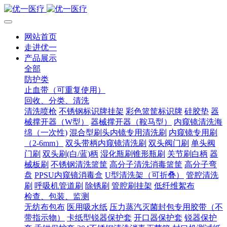
网站首页
走进优一
产品展示
全部
防护类
止血带（可重复使用）
回收、分类、清洗
清洗喷枪
不锈钢标识牌挂架
彩色篮筐标识牌
硅胶垫
器
械撑开器（W型）
器械撑开器（鞍马型）
内窥镜清洗海
绵（一次性)
混合型刷头内镜专用清洗刷
内窥镜专用刷
（2-6mm）
双头带柄内窥镜清洗刷
双头阀门刷
单头阀
门刷
双头刷(白/蓝)柄
湿化瓶刷锥形瓶刷
关节刷白柄
器
械板刷
不锈钢清洗篮筐
高分子清洗消毒篮筐
高分子弯
盘
PPSU内窥镜消毒盒
U型清洗架（可折叠）
管腔清洗
刷
呼吸机管道刷
除锈刷
管腔刷挂架
低纤维絮布
检查、包装、监测
无纺布包布
医用吸水纸
压力蒸汽灭菌封包专用胶带（不
带指示物）
卡纸型锐器保护套
开口器保护套
锐器保护