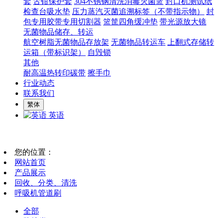
套
舌钳保护套
304不锈钢清洗消毒灭菌篮
封口机测试纸
检查台吸水垫
压力蒸汽灭菌追溯标签（不带指示物）
封
包专用胶带专用切割器
篮筐四角缓冲垫
带光源放大镜
无菌物品储存、转运
航空树脂无菌物品存放架
无菌物品转运车
上翻式存储转
运箱（带标识架）
自毁锁
其他
耐高温热转印碳带
擦手巾
行业动态
联系我们
繁体
英语
您的位置：
网站首页
产品展示
回收、分类、清洗
呼吸机管道刷
全部