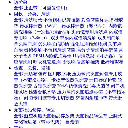
防护类
全部
止血带（可重复使用）
回收、分类、清洗
全部
清洗喷枪
不锈钢标识牌挂架
彩色篮筐标识牌
硅胶
垫
器械撑开器（W型）
器械撑开器（鞍马型）
内窥镜
清洗海绵（一次性)
混合型刷头内镜专用清洗刷
内窥镜
专用刷（2-6mm）
双头带柄内窥镜清洗刷
双头阀门刷
单头阀门刷
双头刷(白/蓝)柄
湿化瓶刷锥形瓶刷
关节刷
白柄
器械板刷
不锈钢清洗篮筐
高分子清洗消毒篮筐
高
分子弯盘
PPSU内窥镜消毒盒
U型清洗架（可折叠）
管
腔清洗刷
呼吸机管道刷
除锈刷
管腔刷挂架
低纤维絮布
检查、包装、监测
全部
无纺布包布
医用吸水纸
压力蒸汽灭菌封包专用胶
带（不带指示物）
卡纸型锐器保护套
开口器保护套
锐
器保护套
舌钳保护套
304不锈钢清洗消毒灭菌篮
封口机
测试纸
检查台吸水垫
压力蒸汽灭菌追溯标签（不带指示
物）
封包专用胶带专用切割器
篮筐四角缓冲垫
带光源
放大镜
无菌物品储存、转运
全部
航空树脂无菌物品存放架
无菌物品转运车
上翻式
存储转运箱（带标识架）
自毁锁
其他