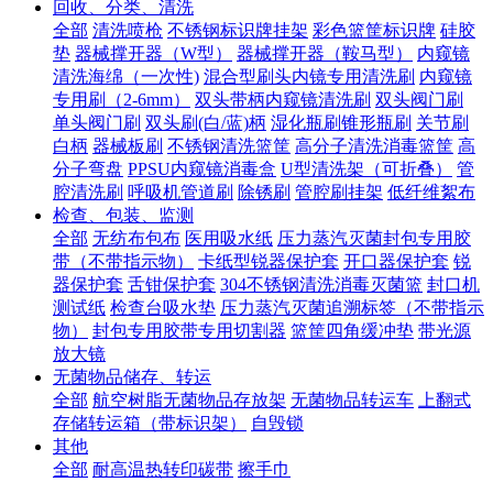
回收、分类、清洗
全部
清洗喷枪
不锈钢标识牌挂架
彩色篮筐标识牌
硅胶
垫
器械撑开器（W型）
器械撑开器（鞍马型）
内窥镜
清洗海绵（一次性)
混合型刷头内镜专用清洗刷
内窥镜
专用刷（2-6mm）
双头带柄内窥镜清洗刷
双头阀门刷
单头阀门刷
双头刷(白/蓝)柄
湿化瓶刷锥形瓶刷
关节刷
白柄
器械板刷
不锈钢清洗篮筐
高分子清洗消毒篮筐
高
分子弯盘
PPSU内窥镜消毒盒
U型清洗架（可折叠）
管
腔清洗刷
呼吸机管道刷
除锈刷
管腔刷挂架
低纤维絮布
检查、包装、监测
全部
无纺布包布
医用吸水纸
压力蒸汽灭菌封包专用胶
带（不带指示物）
卡纸型锐器保护套
开口器保护套
锐
器保护套
舌钳保护套
304不锈钢清洗消毒灭菌篮
封口机
测试纸
检查台吸水垫
压力蒸汽灭菌追溯标签（不带指示
物）
封包专用胶带专用切割器
篮筐四角缓冲垫
带光源
放大镜
无菌物品储存、转运
全部
航空树脂无菌物品存放架
无菌物品转运车
上翻式
存储转运箱（带标识架）
自毁锁
其他
全部
耐高温热转印碳带
擦手巾