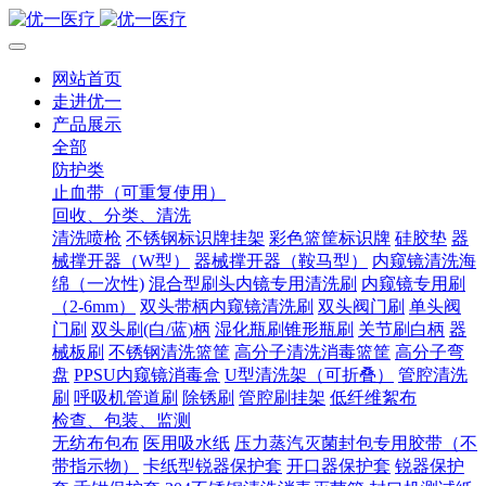
网站首页
走进优一
产品展示
全部
防护类
止血带（可重复使用）
回收、分类、清洗
清洗喷枪
不锈钢标识牌挂架
彩色篮筐标识牌
硅胶垫
器
械撑开器（W型）
器械撑开器（鞍马型）
内窥镜清洗海
绵（一次性)
混合型刷头内镜专用清洗刷
内窥镜专用刷
（2-6mm）
双头带柄内窥镜清洗刷
双头阀门刷
单头阀
门刷
双头刷(白/蓝)柄
湿化瓶刷锥形瓶刷
关节刷白柄
器
械板刷
不锈钢清洗篮筐
高分子清洗消毒篮筐
高分子弯
盘
PPSU内窥镜消毒盒
U型清洗架（可折叠）
管腔清洗
刷
呼吸机管道刷
除锈刷
管腔刷挂架
低纤维絮布
检查、包装、监测
无纺布包布
医用吸水纸
压力蒸汽灭菌封包专用胶带（不
带指示物）
卡纸型锐器保护套
开口器保护套
锐器保护