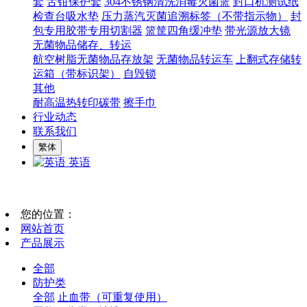
套
舌钳保护套
304不锈钢清洗消毒灭菌篮
封口机测试纸
检查台吸水垫
压力蒸汽灭菌追溯标签（不带指示物）
封
包专用胶带专用切割器
篮筐四角缓冲垫
带光源放大镜
无菌物品储存、转运
航空树脂无菌物品存放架
无菌物品转运车
上翻式存储转
运箱（带标识架）
自毁锁
其他
耐高温热转印碳带
擦手巾
行业动态
联系我们
繁体
英语
您的位置：
网站首页
产品展示
全部
防护类
全部
止血带（可重复使用）