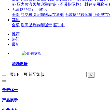
垫
压力蒸汽灭菌追溯标签（不带指示物）
封包专用胶带
无菌物品储存、转运
全部
航空树脂无菌物品存放架
无菌物品转运车
上翻式存
其他
全部
耐高温热转印碳带
擦手巾
推荐
热门
最新
清洗喷枪
上一页
1
下一页
转至第
走进优一
产品展示