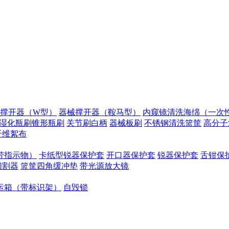
撑开器（W型）
器械撑开器（鞍马型）
内窥镜清洗海绵（一次性
湿化瓶刷锥形瓶刷
关节刷白柄
器械板刷
不锈钢清洗篮筐
高分子
纤维絮布
带指示物）
卡纸型锐器保护套
开口器保护套
锐器保护套
舌钳保
切割器
篮筐四角缓冲垫
带光源放大镜
运箱（带标识架）
自毁锁