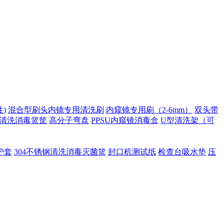
)
混合型刷头内镜专用清洗刷
内窥镜专用刷（2-6mm）
双头带
清洗消毒篮筐
高分子弯盘
PPSU内窥镜消毒盒
U型清洗架（可
护套
304不锈钢清洗消毒灭菌篮
封口机测试纸
检查台吸水垫
压