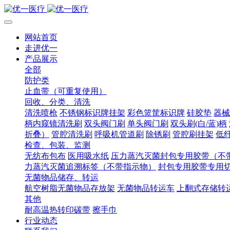
网站首页
走进优一
产品展示
全部
防护类
止血带（可重复使用）
回收、分类、清洗
清洗喷枪
不锈钢标识牌挂架
彩色篮筐标识牌
硅胶垫
器械
柄内窥镜清洗刷
双头阀门刷
单头阀门刷
双头刷(白/蓝)柄
折叠）
管腔清洗刷
呼吸机管道刷
除锈刷
管腔刷挂架
低
检查、包装、监测
无纺布包布
医用吸水纸
压力蒸汽灭菌封包专用胶带（不
力蒸汽灭菌追溯标签（不带指示物）
封包专用胶带专用
无菌物品储存、转运
航空树脂无菌物品存放架
无菌物品转运车
上翻式存储转
其他
耐高温热转印碳带
擦手巾
行业动态