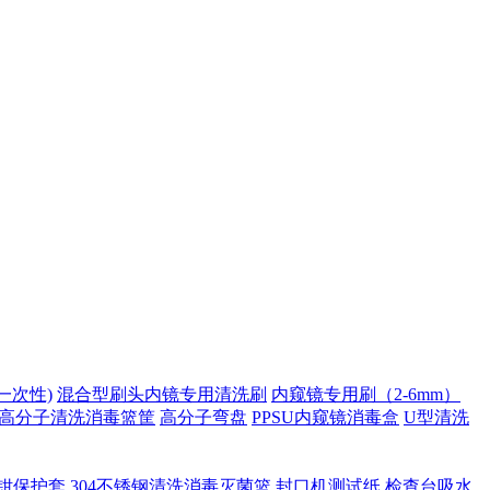
一次性)
混合型刷头内镜专用清洗刷
内窥镜专用刷（2-6mm）
高分子清洗消毒篮筐
高分子弯盘
PPSU内窥镜消毒盒
U型清洗
钳保护套
304不锈钢清洗消毒灭菌篮
封口机测试纸
检查台吸水