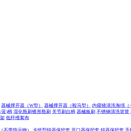
器械撑开器（W型）
器械撑开器（鞍马型）
内窥镜清洗海绵（
/蓝)柄
湿化瓶刷锥形瓶刷
关节刷白柄
器械板刷
不锈钢清洗篮筐
架
低纤维絮布
（不带指示物）
卡纸型锐器保护套
开口器保护套
锐器保护套
舌