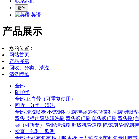
联系我们
繁体
英语
产品展示
您的位置：
网站首页
产品展示
回收、分类、清洗
清洗喷枪
全部
防护类
全部
止血带（可重复使用）
回收、分类、清洗
全部
清洗喷枪
不锈钢标识牌挂架
彩色篮筐标识牌
硅胶垫
双头带柄内窥镜清洗刷
双头阀门刷
单头阀门刷
双头刷(白
架（可折叠）
管腔清洗刷
呼吸机管道刷
除锈刷
管腔刷挂
检查、包装、监测
全部
无纺布包布
医用吸水纸
压力蒸汽灭菌封包专用胶带