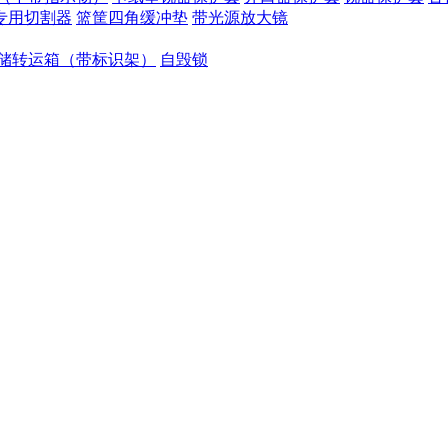
专用切割器
篮筐四角缓冲垫
带光源放大镜
储转运箱（带标识架）
自毁锁